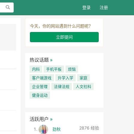
搜索
登录
注册
今天，你的网站遇到什么问题呢？
立即提问
热议话题
»
内科
手机平板
烦恼
客户端游戏
升学入学
家庭
企业管理
法律法规
人文社科
健身运动
活跃用户
»
2876 经验
劲秋