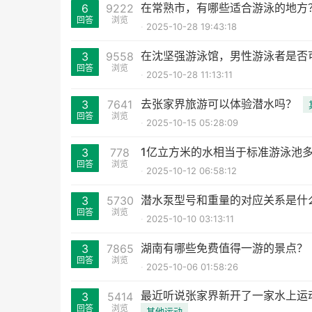
在常熟市，有哪些适合游泳的地方
6
9222
回答
浏览
2025-10-28 19:43:18
在沈坚强游泳馆，男性游泳者是否
3
9558
回答
浏览
2025-10-28 11:13:11
去张家界旅游可以体验潜水吗？
3
7641
回答
浏览
2025-10-15 05:28:09
1亿立方米的水相当于标准游泳池
3
778
回答
浏览
2025-10-12 06:58:12
潜水泵型号和重量的对应关系是什
3
5730
回答
浏览
2025-10-10 03:13:11
湖南有哪些免费值得一游的景点？
3
7865
回答
浏览
2025-10-06 01:58:26
最近听说张家界新开了一家水上运
3
5414
回答
浏览
其他运动