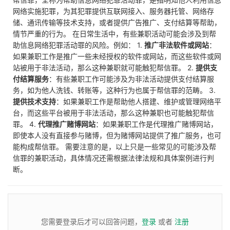
网络实施犯罪，为其犯罪提供互联网接入、服务器托管、网络存
储、通讯传输等技术支持，或者提供广告推广、支付结算等帮助，
情节严重的行为。 在日常生活中，有些兼职活动可能会涉及到帮
助信息网络犯罪活动罪的风险。例如： 1.
推广非法软件或网站
：
如果兼职工作是推广一些未经授权的软件或网站，而这些软件或网
站被用于非法活动，那么这种兼职就可能触犯帮信罪。 2.
提供支
付结算服务
：有些兼职工作可能涉及为非法活动提供支付结算服
务，如为他人洗钱、转账等，这种行为也属于帮信罪的范畴。 3.
提供技术支持
：如果兼职工作是帮助他人搭建、维护或管理网络平
台，而这些平台被用于非法活动，那么这种兼职也可能触犯帮信
罪。 4.
代理推广赌博网站
：如果兼职工作是代理推广赌博网站，
即使本人没有直接参与赌博，但为赌博网站提供了推广服务，也可
能构成帮信罪。 需要注意的是，以上只是一些常见的可能涉及帮
信罪的兼职活动，具体情况还需根据法律法规和具体案例进行判
断。
您需要登录后才可以回答问题，
登录
或者
注册