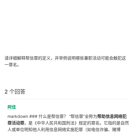
请详细解释帮信罪的定义，并举例说明哪些兼职活动可能会触犯这
一罪名。
2 个回答
阿佳
markdown ### 什么是帮信罪？ “帮信罪”全称为
帮助信息网络犯
罪活动罪
，是《中华人民共和国刑法》规定的罪名。它指的是自然
人或单位明知他人利用信息网络实施犯罪（如电信诈骗、赌博