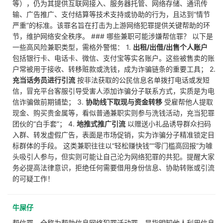
等），仍为其提供互联网接入、服务器托管、网络存储、通讯传
输、广告推广、支付结算等技术支持或协助的行为，且达到“情节
严重”的标准。该罪名旨在打击为上游网络犯罪提供关键帮助的环
节，维护网络安全秩序。 ### 哪些兼职可能涉嫌帮信罪？ 以下是
一些高风险兼职类型，需格外警惕： 1.
出租/出借/出售个人账户
包括银行卡、电话卡、微信、支付宝等实名账户。这些被售卖的账
户常被用于接收、转移赃款或洗钱，成为诈骗链条的重要工具； 2.
充当话务员进行引流
按非法获取的公民信息名单拨打电话或发短
信，冒充平台客服引导受害人添加诈骗分子联系方式，实质是为电
信诈骗做前期铺垫； 3.
协助线下取现与资金转移
受雇帮他人提取
现金、购买贵金属等，看似普通兼职实则参与洗钱活动，充当犯罪
团伙的“白手套”； 4.
地推式推广引流
以赠送小礼品诱导群众扫码
入群、转发虚假广告，表面是市场促销，实为诈骗分子精准锁定目
标群体的手段。 这类兼职往往以“轻松赚快钱”“零门槛高回报”为噱
头吸引人参与，但实则可能让自己沦为网络犯罪的共犯。提醒大家
务必提高法律意识，拒绝任何需要借用身份信息、协助转账或引流
的可疑工作！
牛屎仔
帮信罪，全称为帮助信息网络犯罪活动罪，是指明知他人利用信息