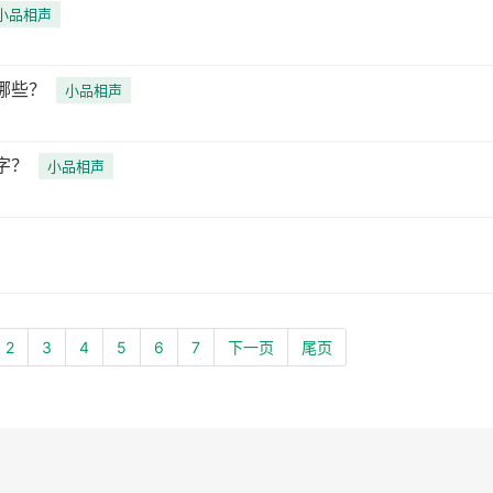
小品相声
哪些？
小品相声
字？
小品相声
2
3
4
5
6
7
下一页
尾页