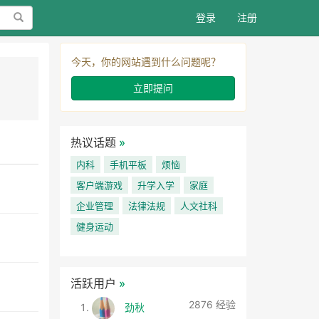
搜索
登录
注册
今天，你的网站遇到什么问题呢？
立即提问
热议话题
»
内科
手机平板
烦恼
客户端游戏
升学入学
家庭
企业管理
法律法规
人文社科
健身运动
活跃用户
»
2876 经验
劲秋