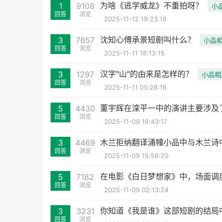
为啥《逃学威龙》不重拍呀？
1
9108
小
回答
浏览
2025-11-12 19:23:19
沈知心傅承景短剧叫什么？
3
7657
小品
回答
浏览
2025-11-11 18:13:15
汉字"山"的由来是怎样的？
3
1297
小品相
回答
浏览
2025-11-11 05:28:18
董宇辉在滦平一中的演讲主要涉及
5
4430
回答
浏览
2025-11-09 16:43:17
木兰拒纳翻译涌幢小品中与木兰诗
3
4469
回答
浏览
2025-11-09 15:58:20
在电影《白日梦想家》中，场面调
5
7182
回答
浏览
2025-11-09 02:13:24
你知道《我是谁》这部短剧的结局中
3
3231
回答
浏览