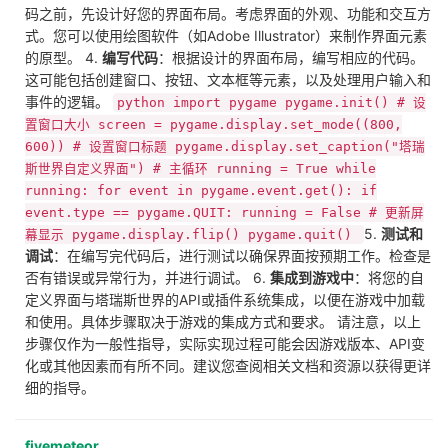
码之前，先设计好您的界面布局。考虑界面的外观、功能和交互方
式。您可以使用绘图软件（如Adobe Illustrator）来制作界面元素
的原型。 4.
编写代码
：根据设计的界面布局，编写相应的代码。
这可能包括创建窗口、按钮、文本框等元素，以及处理用户输入和
事件的逻辑。
python import pygame pygame.init() # 设
置窗口大小 screen = pygame.display.set_mode((800,
600)) # 设置窗口标题 pygame.display.set_caption("塔瑞
斯世界自定义界面") # 主循环 running = True while
running: for event in pygame.event.get(): if
event.type == pygame.QUIT: running = False # 更新屏
5.
测试和
幕显示 pygame.display.flip() pygame.quit()
调试
：在编写完代码后，进行测试以确保界面按预期工作。检查是
否有错误或异常行为，并进行调试。 6.
集成到游戏中
：将您的自
定义界面与塔瑞斯世界的API或插件系统集成，以便在游戏中加载
和使用。具体步骤取决于游戏的集成方式和要求。 请注意，以上
步骤仅作为一般性指导，实际实现过程可能会因游戏版本、API变
化或其他因素而有所不同。建议您查阅相关文档和资源以获得更详
细的指导。
fivemeteor