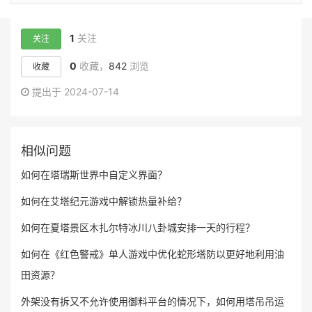
1
关注
关注
0
收藏，
842
浏览
收藏
提出于 2024-07-14
相似问题
如何在塔瑞斯世界中自定义界面？
如何在艾塔纪元游戏中解锁热量补给？
如何在夏塔景区木扎尔特冰川八卦城安排一天的行程？
如何在《红色警戒》单人游戏中优化蛇形塔防以更好地利用油
田资源？
外架没有拆又不允许使用御料平台的情况下，如何用塔吊吊运