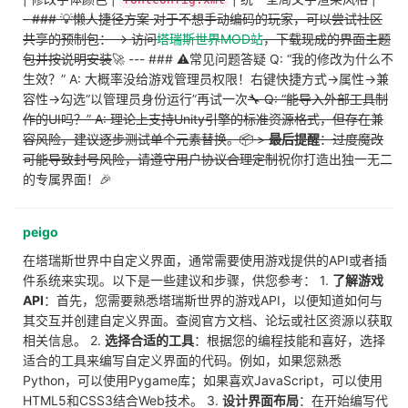
- ### 💡懒人捷径方案 对于不想手动编码的玩家，可以尝试社区
共享的预制包： → 访问
塔瑞斯世界MOD站
，下载现成的界面主题
包并按说明安装
🚀 --- ### ⚠️常见问题答疑 Q: “我的修改为什么不
生效？” A: 大概率没给游戏管理员权限！右键快捷方式→属性→兼
容性→勾选“以管理员身份运行”再试一次
🔧 Q: “能导入外部工具制
作的UI吗？” A: 理论上支持Unity引擎的标准资源格式，但存在兼
容风险，建议逐步测试单个元素替换。📦 >
最后提醒
：过度魔改
可能导致封号风险，请遵守用户协议合理定制
祝你打造出独一无二
的专属界面！🎉
peigo
在塔瑞斯世界中自定义界面，通常需要使用游戏提供的API或者插
件系统来实现。以下是一些建议和步骤，供您参考： 1.
了解游戏
API
：首先，您需要熟悉塔瑞斯世界的游戏API，以便知道如何与
其交互并创建自定义界面。查阅官方文档、论坛或社区资源以获取
相关信息。 2.
选择合适的工具
：根据您的编程技能和喜好，选择
适合的工具来编写自定义界面的代码。例如，如果您熟悉
Python，可以使用Pygame库；如果喜欢JavaScript，可以使用
HTML5和CSS3结合Web技术。 3.
设计界面布局
：在开始编写代