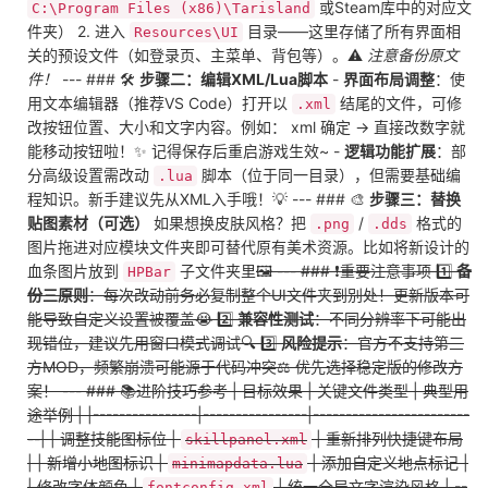
或Steam库中的对应文
C:\Program Files (x86)\Tarisland
件夹） 2. 进入
目录——这里存储了所有界面相
Resources\UI
关的预设文件（如登录页、主菜单、背包等）。⚠️
注意备份原文
件！
--- ### 🛠️
步骤二：编辑XML/Lua脚本
-
界面布局调整
：使
用文本编辑器（推荐VS Code）打开以
结尾的文件，可修
.xml
改按钮位置、大小和文字内容。例如： xml 确定 → 直接改数字就
能移动按钮啦！✨ 记得保存后重启游戏生效~ -
逻辑功能扩展
：部
分高级设置需改动
脚本（位于同一目录），但需要基础编
.lua
程知识。新手建议先从XML入手哦！💡 --- ### 🎨
步骤三：替换
贴图素材（可选）
如果想换皮肤风格？把
/
格式的
.png
.dds
图片拖进对应模块文件夹即可替代原有美术资源。比如将新设计的
血条图片放到
子文件夹里
🖼️ --- ### ❗重要注意事项 1️⃣
备
HPBar
份三原则
：每次改动前务必复制整个UI文件夹到别处！更新版本可
能导致自定义设置被覆盖😭 2️⃣
兼容性测试
：不同分辨率下可能出
现错位，建议先用窗口模式调试🔍 3️⃣
风险提示
：官方不支持第三
方MOD，频繁崩溃可能源于代码冲突⚖️ 优先选择稳定版的修改方
案！ --- ### 📚进阶技巧参考 | 目标效果 | 关键文件类型 | 典型用
途举例 | |----------------|----------------|------------------------
--| | 调整技能图标位 |
| 重新排列快捷键布局
skillpanel.xml
| | 新增小地图标识 |
| 添加自定义地点标记 |
minimapdata.lua
| 修改字体颜色 |
| 统一全局文字渲染风格 | --
fontconfig.xml