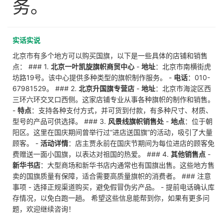
务。
实话实说
北京市有多个地方可以购买国旗，以下是一些具体的店铺和销售
点： ### 1.
北京一叶凯旋旗帜商贸中心
-
地址
：北京市南横街虎
坊路19号。该中心提供多种类型的旗帜制作服务。 -
电话
：010-
67981529。 ### 2.
北京升国旗专营店
-
地址
：北京市海淀区西
三环六环交叉口西侧。这家店铺专业从事各种旗帜的制作和销售。
-
特点
：支持各种支付方式，并可货到付款，有多种尺寸、材质、
型号的产品可供选择。 ### 3.
风景线旗帜销售处
-
地点
：位于朝
阳区。这里在国庆期间曾举行过“进店送国旗”的活动，吸引了大量
顾客。 -
活动详情
：店主贾永前在国庆节期间为每位进店的顾客免
费赠送一面小国旗，以表达对祖国的热爱。 ### 4.
其他销售点
-
新华书店
：大型商场和新华书店内通常也有国旗出售。这些地方售
卖的国旗质量有保障，适合需要高质量旗帜的消费者。 ### 注意
事项 - 选择正规渠道购买，避免假冒伪劣产品。 - 提前电话确认库
存情况，以免白跑一趟。 希望这些信息能帮到你，如果有更多问
题，欢迎继续咨询！