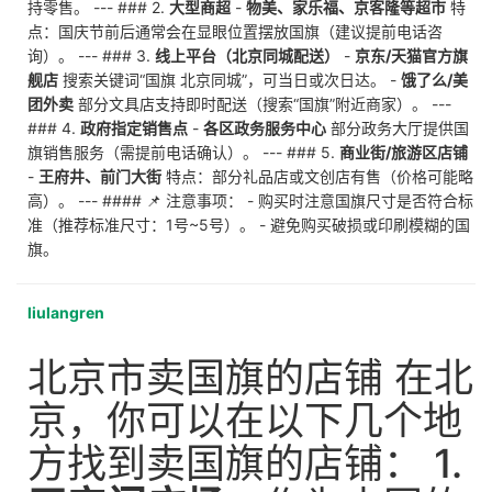
持零售。 --- ### 2.
大型商超
-
物美、家乐福、京客隆等超市
特
点：国庆节前后通常会在显眼位置摆放国旗（建议提前电话咨
询）。 --- ### 3.
线上平台（北京同城配送）
-
京东/天猫官方旗
舰店
搜索关键词“国旗 北京同城”，可当日或次日达。 -
饿了么/美
团外卖
部分文具店支持即时配送（搜索“国旗”附近商家）。 ---
### 4.
政府指定销售点
-
各区政务服务中心
部分政务大厅提供国
旗销售服务（需提前电话确认）。 --- ### 5.
商业街/旅游区店铺
-
王府井、前门大街
特点：部分礼品店或文创店有售（价格可能略
高）。 --- #### 📌 注意事项： - 购买时注意国旗尺寸是否符合标
准（推荐标准尺寸：1号~5号）。 - 避免购买破损或印刷模糊的国
旗。
liulangren
北京市卖国旗的店铺 在北
京，你可以在以下几个地
方找到卖国旗的店铺： 1.