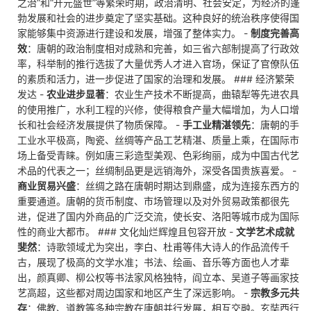
之治”和“开元盛世”等繁荣时期，政治清明、社会安定，为经济的蓬
勃发展和社会的进步奠定了坚实基础。这种良好的统治秩序使得国
家能够集中资源进行建设和发展，增强了整体实力。 -
制度完善高
效
：唐朝的政治制度相对成熟和完善，如三省六部制提高了行政效
率，科举制的推行选拔了大量优秀人才进入官场，保证了官僚队伍
的素质和活力，进一步促进了国家的治理和发展。 ### 经济繁荣
发达 -
农业进步显著
：农业生产技术不断提高，曲辕犁等先进农具
的使用推广，水利工程的兴修，使得粮食产量大幅增加，为人口增
长和社会经济发展提供了物质保障。 -
手工业精湛领先
：唐朝的手
工业水平极高，陶瓷、丝绸等产品工艺精湛、质量上乘，在国际市
场上备受青睐。例如唐三彩造型美观、色彩绚丽，成为中国古代艺
术品的代表之一；丝绸制品更是远销海外，深受各国贵族喜爱。 -
商业贸易兴盛
：丝绸之路在唐朝时期达到鼎盛，成为连接东西方的
重要通道。唐朝的货币制度、市场管理以及对外贸易政策都很先
进，促进了国内外商品的广泛交流，使长安、洛阳等城市成为国际
性的商业大都市。 ### 文化灿烂辉煌且包容开放 -
文学艺术成就
斐然
：诗歌领域尤为突出，李白、杜甫等伟大诗人的作品流传千
古，展现了极高的文学水准；书法、绘画、音乐等方面也人才辈
出，颜真卿、柳公权等书法家风格独特，阎立本、吴道子等画家技
艺高超，这些都对周边国家和地区产生了深远影响。 -
宗教多元共
存
：佛教、道教等多种宗教在唐朝并行发展，相互交融。玄奘西行