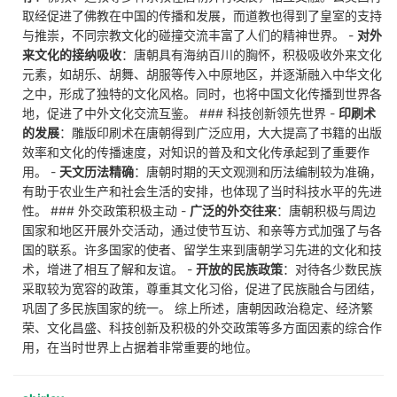
取经促进了佛教在中国的传播和发展，而道教也得到了皇室的支持
与推崇，不同宗教文化的碰撞交流丰富了人们的精神世界。 -
对外
来文化的接纳吸收
：唐朝具有海纳百川的胸怀，积极吸收外来文化
元素，如胡乐、胡舞、胡服等传入中原地区，并逐渐融入中华文化
之中，形成了独特的文化风格。同时，也将中国文化传播到世界各
地，促进了中外文化交流互鉴。 ### 科技创新领先世界 -
印刷术
的发展
：雕版印刷术在唐朝得到广泛应用，大大提高了书籍的出版
效率和文化的传播速度，对知识的普及和文化传承起到了重要作
用。 -
天文历法精确
：唐朝时期的天文观测和历法编制较为准确，
有助于农业生产和社会生活的安排，也体现了当时科技水平的先进
性。 ### 外交政策积极主动 -
广泛的外交往来
：唐朝积极与周边
国家和地区开展外交活动，通过使节互访、和亲等方式加强了与各
国的联系。许多国家的使者、留学生来到唐朝学习先进的文化和技
术，增进了相互了解和友谊。 -
开放的民族政策
：对待各少数民族
采取较为宽容的政策，尊重其文化习俗，促进了民族融合与团结，
巩固了多民族国家的统一。 综上所述，唐朝因政治稳定、经济繁
荣、文化昌盛、科技创新及积极的外交政策等多方面因素的综合作
用，在当时世界上占据着非常重要的地位。