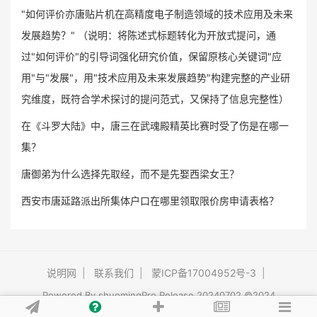
"如何评价亦唐贴片机在高精度电子制造领域的技术应用及未来
发展趋势？" （说明：将陈述式标题转化为开放式提问，通
过"如何评价"的引导词强化研究价值，保留原核心关键词"应
用"与"发展"，用"技术应用及未来发展趋势"构建完整的产业研
究维度，既符合学术探讨的提问范式，又保持了信息完整性）
在《斗罗大陆》中，唐三在武魂殿精英比赛时受了伤是在哪一
集？
唐御弟为什么选择先取经，而不是先娶西梁女王？
西安市唐延路派出所集体户口在哪里领取限价房申请表格？
说明网
|
联系我们
|
蒙ICP备17004952号-3
|
Powered By
shuomingPro
Release 20240702 ©2024
https://www.shuoming.pro