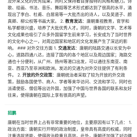
及外来文化的优秀成果，同时又保持着自身独特的风格和魅力。诗
歌、绘画、书法、音乐、舞蹈等艺术形式都达到了很高的水平，涌
现出了李白、杜甫、白居易等一大批杰出的诗人，以及吴道子、颜
真卿、柳公权等书画大家。 2.
教育发达
：唐朝重视教育，官学和
私学都很兴盛，培养了大批优秀人才。同时，唐朝的文学、艺术等
文化成果也吸引了众多外国留学生前来学习，长安成为了当时世界
的文化中心之一，对周边国家和地区的文化发展产生了深远的影
响。 ### 对外交往方面 1.
交通发达
：唐朝的陆路交通以长安为中
心，道路四通八达，连接了国内的各个地区以及周边国家；海路交
通也十分便利，从广州、扬州等港口出发，可以通往东南亚、南
亚、西亚乃至非洲和欧洲。发达的交通为对外交往提供了有利条
件。 2.
开放的外交政策
：唐朝统治者采取了较为开放的外交政
策，鼓励各国使节、商人、学者等来华访问、交流和学习，同时也
派遣使臣、僧侣等出访外国，加强了中国与世界各国的联系和友好
往来，使得唐朝在国际上享有很高的声望。
招鹏
唐朝在当时世界上占有非常重要的地位，主要原因有以下几点： 1.
政治方面：唐朝实行开明的政治制度，皇帝具有高度的权威，同时
注重选拔贤能，使得政治稳重且高效。此外，唐朝还加强了对边疆