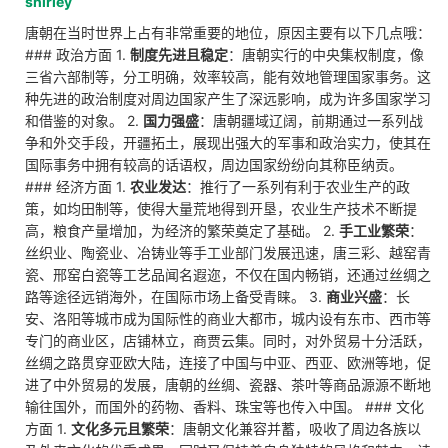
shirley
唐朝在当时世界上占有非常重要的地位，原因主要有以下几点哦：
### 政治方面 1.
制度先进且稳定
：唐朝实行的中央集权制度，像
三省六部制等，分工明确，效率较高，能有效地管理国家事务。这
种先进的政治制度对周边国家产生了深远影响，成为许多国家学习
和借鉴的对象。 2.
国力强盛
：唐朝疆域辽阔，前期通过一系列战
争和外交手段，开疆拓土，展现出强大的军事和政治实力，使其在
国际事务中拥有较高的话语权，周边国家纷纷向其称臣纳贡。
### 经济方面 1.
农业发达
：推行了一系列有利于农业生产的政
策，如均田制等，使得大量荒地得到开垦，农业生产技术不断提
高，粮食产量增加，为经济的繁荣奠定了基础。 2.
手工业繁荣
：
丝织业、陶瓷业、冶铸业等手工业部门发展迅速，唐三彩、越窑青
瓷、邢窑白瓷等工艺品闻名遐迩，不仅在国内畅销，还通过丝绸之
路等途径远销海外，在国际市场上备受青睐。 3.
商业兴盛
：长
安、洛阳等城市成为国际性的商业大都市，城内设有东市、西市等
专门的商业区，店铺林立，商贾云集。同时，对外贸易十分活跃，
丝绸之路贯穿亚欧大陆，连接了中国与中亚、西亚、欧洲等地，促
进了中外贸易的发展，唐朝的丝绸、瓷器、茶叶等商品源源不断地
输往国外，而国外的药物、香料、珠宝等也传入中国。 ### 文化
方面 1.
文化多元且繁荣
：唐朝文化兼容并蓄，吸收了周边各族以