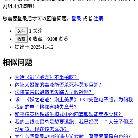
剧组才知道吧！
您需要登录后才可以回答问题，
登录
或者
注册
1
关注
关注
0
收藏，
9108
浏览
收藏
提出于 2025-11-12
相似问题
为啥《逃学威龙》不重拍呀？
內陸太攀蛇的毒液能否杀死科莫多巨蜥？
法院宣告逃避债务失踪人员收款吗？
求：《妖之逃逃：泡上美男》TXT完整电子版，为何我
找到的电子档都有缺失章节？
和平精英地铁逃生模式中的四套服装能卖多少钱？
我的三线仓鼠总是想要逃跑，我已经买了个大笼子但还
没到货，现在该怎么办？
为什么我登录4399的逃少游戏时，登录界面是白色的？