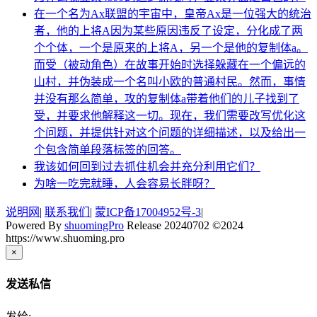
在一个名为Ax联盟的宇宙中，皇帝Ax是一位强大的统治
者，他的上将A因为某些原因违反了设定，分化成了两
个个体，一个是原来的上将A，另一个是他的复制体a。
而受（被动角色）在故事开始时选择躲藏在一个偏远的
山村，并伪装成一个名叫小欧的普通村民。然而，事情
并没有那么简单，攻的复制体a带着他们的儿子找到了
受，并要求他解释这一切。现在，我们需要改写优化这
个问题，并提供针对这个问题的详细描述，以及给出一
个包含简单段落标签的回答。
我该如何回到过去抓住机会并充分利用它们？
为啥一吃完就睡，人会容易长胖呀？
说明网
|
联系我们
|
蒙ICP备17004952号-3
|
Powered By
shuomingPro
Release 20240702 ©2024
https://www.shuoming.pro
×
发送私信
发给: