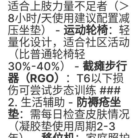
适合上肢力量不足者（＞
8小时/天使用建议配置减
压坐垫） -
运动轮椅
：轻
量化设计，适合社区活动
（比普通轮椅轻
30%-40%） -
截瘫步行
器（RGO）
：T6以下损
伤可尝试步态训练 ###
2. 生活辅助 -
防褥疮坐
垫
：需每日检查皮肤情况
（凝胶垫使用周期2-3