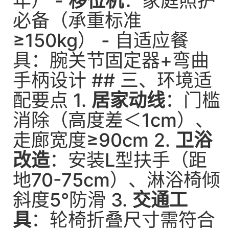
年） -
移位机
：家庭照护
必备（承重标准
≥150kg） - 自适应餐
具：腕关节固定器+弯曲
手柄设计 ## 三、环境适
配要点 1.
居家动线
：门槛
消除（高度差＜1cm）、
走廊宽度≥90cm 2.
卫浴
改造
：安装L型扶手（距
地70-75cm）、淋浴椅倾
斜度5°防滑 3.
交通工
具
：轮椅折叠尺寸需符合