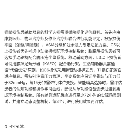
脊髓损伤后辅助器具的科学选择需遵循阶梯化评估原则。首先应由
康复医师、物理治疗师及作业治疗师联合进行功能评定，根据损伤
平面（颈髓/胸腰髓）、ASIA分级和残余肌力制定适配方案：C5以
上损伤者优先考虑电动轮椅搭配环境控制系统；胸腰段损伤患者可
选择手动轮椅配合防压疮坐垫系统。移动辅助方面，L3以下损伤者
可试用膝踝足矫形器（KAFO）配合助行架。生活辅助器具需遵
循"代偿优先"原则，如C6损伤采用腕驱动抓握支具，T1损伤配置自
适应餐具。需特别注意压力管理，坐姿系统应保证坐骨结节压力低
于32mmHg，每15分钟需进行体位变换。智能辅具选择时，需评估
患者的认知功能和操作学习曲线，建议从单功能设备逐步过渡到集
成环境控制系统。所有辅具适配后应进行至少72小时的实际场景测
试，并建立动态调整机制，每3个月进行使用效果再评估。
3 个回答