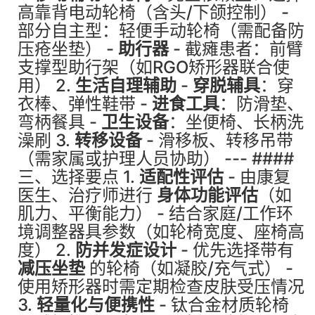
高靠背电动轮椅（含头/下颌控制） -
部分自主型：轻便手动轮椅（需配备防
压疮坐垫） -
助行器
- 截瘫患者：前臂
支撑型助行架（如RGO矫形器联合使
用） 2.
生活自理辅助
-
穿脱辅具
：穿
衣棒、弹性鞋带 -
进食工具
：防滑垫、
弯柄餐具 -
卫生设备
：坐便椅、长柄洗
澡刷 3.
转移设备
- 滑移板、转移吊带
（需家属或护理人员协助） --- ####
三、选择要点 1.
适配性评估
- 由康复
医生、治疗师进行
身体功能评估
（如
肌力、平衡能力） - 结合家庭/工作环
境调整器具参数（如轮椅宽度、座椅高
度） 2.
防并发症设计
- 优先选择带有
减压坐垫
的轮椅（如凝胶/充气式） -
使用矫形器时需定期检查皮肤受压情况
3.
轻量化与便携性
- 钛合金材质轮椅