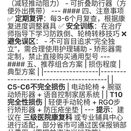
（减轻推动阻力） - 可折叠助行器（方
便外出携带） --- #### 四、注意事项
✅
定期复评
：每3-6个月复查，根据康
复进度调整器具 ✅
安全训练
：在治疗
师指导下学习防跌倒、轮椅转移技巧 ❌
避免误区
： - 不可盲目追求“完全独
立”，需合理使用护理辅助 - 矫形器需
定制，禁止直接购买通用型号 ---
#### 五、推荐组合方案 | 损伤程度 |
典型方案 | |-----------------|--------
-------------------------------| |
C5-C6不完全损伤
| 电动轮椅 + 腕驱
动矫形器 + 语音控制家居系统 | |
T10
完全性损伤
| 轻便手动轮椅 + RGO步
行矫形器 + 防压疮坐垫 | ---
提示
：建
议在
三级医院康复科
或专业辅具中心
进行适配，部分省市可通过医保报销部