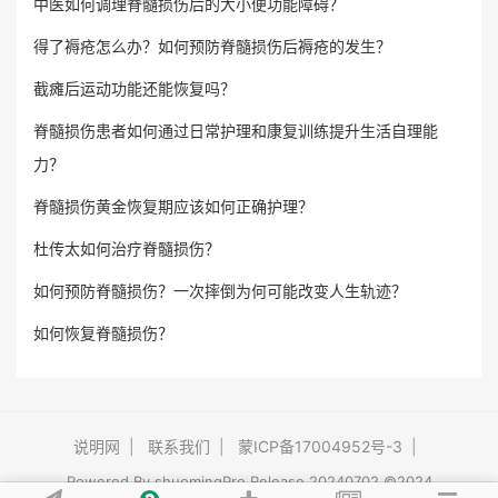
中医如何调理脊髓损伤后的大小便功能障碍？
得了褥疮怎么办？如何预防脊髓损伤后褥疮的发生？
截瘫后运动功能还能恢复吗？
脊髓损伤患者如何通过日常护理和康复训练提升生活自理能
力？
脊髓损伤黄金恢复期应该如何正确护理？
杜传太如何治疗脊髓损伤？
如何预防脊髓损伤？一次摔倒为何可能改变人生轨迹？
如何恢复脊髓损伤？
说明网
|
联系我们
|
蒙ICP备17004952号-3
|
Powered By
shuomingPro
Release 20240702 ©2024