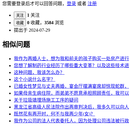
您需要登录后才可以回答问题，
登录
或者
注册
1
关注
关注
0
收藏，
3584
浏览
收藏
提出于 2024-07-29
相似问题
我作为再婚人士，想为我和前夫的孩子购买一处房产进行
您想了解制药行业经历了哪些重大变革？以及这些技术进
这种问题，我该怎么办？
这个小说什么名字？
已婚女性梦见与丈夫再婚，宴会厅摆满宴席却惊现蛇群，
如果母亲生病住院，而弟弟不愿意承担照顾责任，我可以
关于垃圾填埋场施工工序的疑问
黑龙江省高级人民法院作出再审判决后，我多久可以向人
既然花有再开时，何不与我再少年(女)？
我作为公司的法人代表委托人，因为处理公司违法被行政