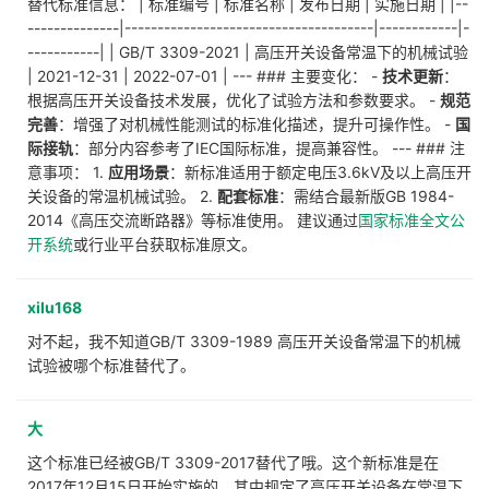
替代标准信息： | 标准编号 | 标准名称 | 发布日期 | 实施日期 | |--
--------------|--------------------------------------|------------|-
-----------| | GB/T 3309-2021 | 高压开关设备常温下的机械试验
| 2021-12-31 | 2022-07-01 | --- ### 主要变化： -
技术更新
：
根据高压开关设备技术发展，优化了试验方法和参数要求。 -
规范
完善
：增强了对机械性能测试的标准化描述，提升可操作性。 -
国
际接轨
：部分内容参考了IEC国际标准，提高兼容性。 --- ### 注
意事项： 1.
应用场景
：新标准适用于额定电压3.6kV及以上高压开
关设备的常温机械试验。 2.
配套标准
：需结合最新版GB 1984-
2014《高压交流断路器》等标准使用。 建议通过
国家标准全文公
开系统
或行业平台获取标准原文。
xilu168
对不起，我不知道GB/T 3309-1989 高压开关设备常温下的机械
试验被哪个标准替代了。
大
这个标准已经被GB/T 3309-2017替代了哦。这个新标准是在
2017年12月15日开始实施的，其中规定了高压开关设备在常温下